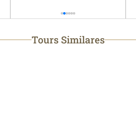
Tours Similares
R DE CABALGATA
EXPLORANDO LOS
EDEDOR DE CUSCO 1/2
PLACERES GOURMET 
LIMA