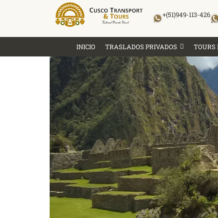
Skip
+(51)949-113-426
to
content
INICIO
TRASLADOS PRIVADOS
TOURS 