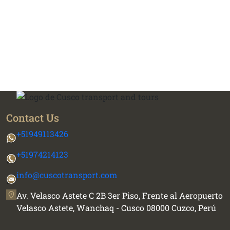
DESTACADOS DE
MACHU PICCHU Y
CUSCO Y MACHU
AMAZONAS 11 DIAS
PICCHU 6 DIAS
Contact Us
+51949113426
+51974214123
info@cuscotransport.com
Av. Velasco Astete C 2B 3er Piso, Frente al Aeropuerto
Velasco Astete, Wanchaq - Cusco 08000 Cuzco, Perú