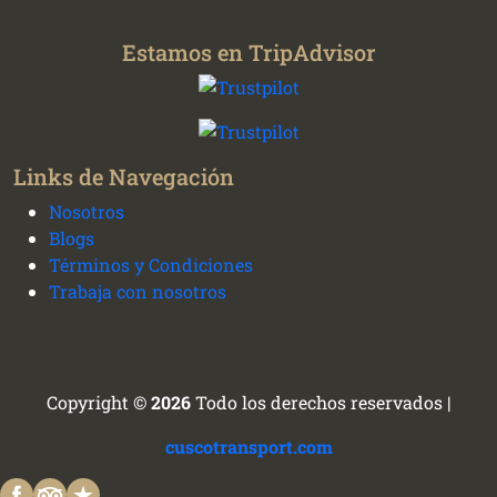
Estamos en TripAdvisor
Links de Navegación
Nosotros
Blogs
Planificamos tu viaje con experiencias
Términos y Condiciones
auténticas en todo el Perú - Cusco transportes y
Trabaja con nosotros
tours
Copyright ©
2026
Todo los derechos reservados |
Cusco Tours Assistant
cuscotransport.com
Online