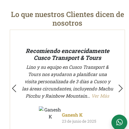
Lo que nuestros Clientes dicen de
nosotros
ncarecidamente
Sencillamente perfecto
Planificamos tu viaje con experiencias
port & Tours
auténticas en todo el Perú - Cusco transportes y
Hemos tenido necesidades de transpor
tours
n Cusco Transport &
city tours en Lima y Cusco. Fue la pr
n a planificar una
vez en Perú para nosotros y Lino y 
a de 3 días a Cusco y
equipo fueron fantásticos…
Ver Má
tes, incluyendo Machu
Cusco Tours Assistant
 Mountain…
Ver Más
A. Fink
Online
25 de mayo de 2025
anesh K
 de junio de 2025
Soporte WhatsApp