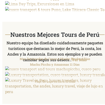
Nuestros Mejores Tours de Perú
Nuestro equipo ha diseñado cuidadosamente paquetes
turísticos que destacan lo mejor de Perú, la costa, los
Andes y la Amazonía. Estos son ejemplos y se pueden
Mas Destacados de Cusco y Machu Picchu 6 Días
cambiar según sus deseos…
Ver Más
Machu Picchu y Amazonas 11 Días
Viaje de Lujo en Perú 13 Días