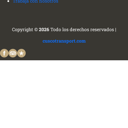
Trabaja con nosotros
Copyright ©
2026
Todo los derechos reservados |
cuscotransport.com
Planificamos tu viaje con experiencias
auténticas en todo el Perú - Cusco transportes y
tours