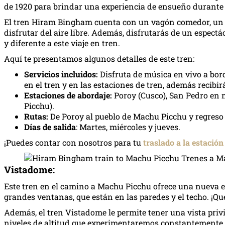
de 1920 para brindar una experiencia de ensueño durante e
El tren Hiram Bingham cuenta con un vagón comedor, un
disfrutar del aire libre. Además, disfrutarás de un espect
y diferente a este viaje en tren.
Aquí te presentamos algunos detalles de este tren:
Servicios incluidos:
Disfruta de música en vivo a bord
en el tren y en las estaciones de tren, además reci
Estaciones de abordaje:
Poroy (Cusco), San Pedro en
Picchu).
Rutas:
De Poroy al pueblo de Machu Picchu y regreso 
Días de salida
: Martes, miércoles y jueves.
¡Puedes contar con nosotros para tu
traslado a la estación
Vistadome:
Este tren en el camino a Machu Picchu ofrece una nueva ex
grandes ventanas, que están en las paredes y el techo. ¡Q
Además, el tren Vistadome le permite tener una vista priv
niveles de altitud que experimentaremos constantemente 