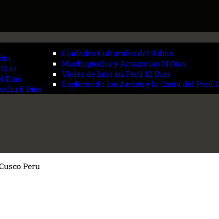
Ciudades Culturales del 9 días
chu
Machupicchu y Amazonas 11 Días
 Días
Viajes de Lujo en Perú 13 Días
4 Días
Explorando los Andes y la Costa del Perú 1
cchu 6 Días