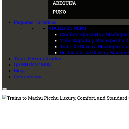
AREQUIPA
PUNO
Paquetes Turísticos
VIAJES EN PERÚ
Camino Inka Corto a Machupic
Valle Sagrado y Machupicchu 2
Tours de Cusco a Machupicchu 
Destacados de Cusco y Machupi
Tours Personalizados
QUIENES SOMOS
Blogs
Contactenos